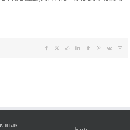
or de carreras de montaña y miembro del GREIM de la Guardia Civil destinado en
Facebook
X
Reddit
LinkedIn
Tumblr
Pinterest
Vk
Cor
elec
AL DEL AIRE
La casa