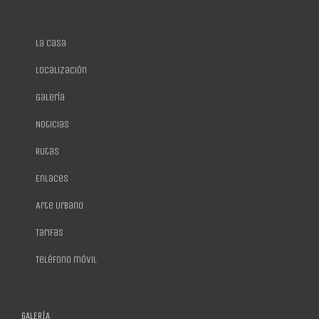
La casa
Localización
Galería
Noticias
Rutas
Enlaces
Arte Urbano
Tarifas
Teléfono móvil
GALERÍA