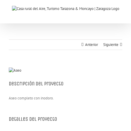
Saltar
al
contenido
Anterior
Siguiente
Ver
imagen
más
Descripción del proyecto
grande
Aseo completo con inodoro.
Detalles del Proyecto