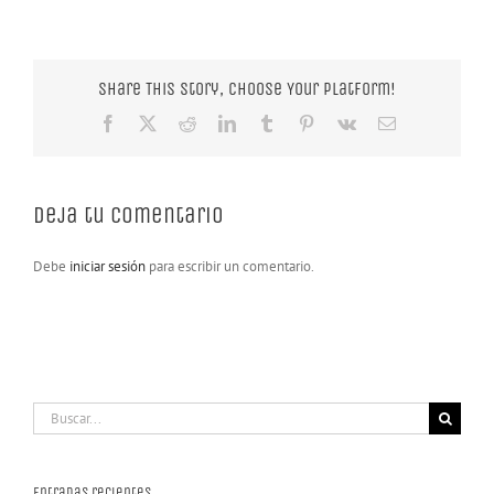
Share This Story, Choose Your Platform!
Facebook
X
Reddit
LinkedIn
Tumblr
Pinterest
Vk
Correo
electrónico
Deja tu comentario
Debe
iniciar sesión
para escribir un comentario.
Buscar:
Entradas recientes